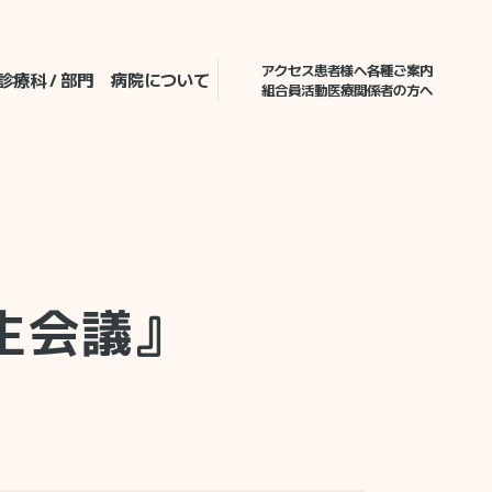
アクセス
患者様へ各種ご案内
診療科 / 部門
病院について
組合員活動
医療関係者の方へ
生会議』