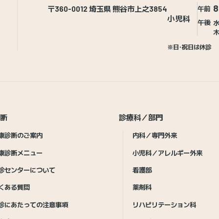
8
〒360-0012 埼玉県 熊谷市上之3854
午前
小児科
午後
水
木
※日・祝日は休診
診断
診療科／部門
康診断のご案内
内科／専門外来
康診断メニュー
小児科／アレルギー外来
診センターについて
看護部
くある質問
薬剤科
診にあたっての注意事項
リハビリテーション科