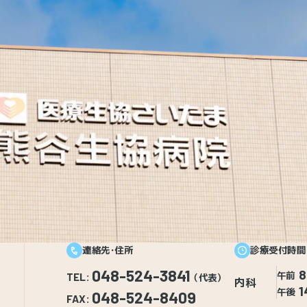
連絡先・住所
診療受付時間
048-524-3841
8
午前
TEL:
（代表）
内科
1
午後
048-524-8409
FAX: