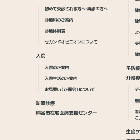
初めて受診される方へ・再診の方へ
健
診療科のご案内
健
診療体制表
よ
セカンドオピニオンについて
受
健
入院
入院のご案内
予防
介護複
入院生活のご案内
お見舞い（ご面会）について
デ
熊
訪問診療
看
熊谷市在宅医療支援センター
こ
生協ケ