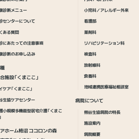
康診断メニュー
小児科／アレルギー外来
診センターについて
看護部
くある質問
薬剤科
診にあたっての注意事項
リハビリテーション科
康診断のお申し込み
検査科
放射線科
接種
食養科
合施設「くまここ」
地域連携医療福祉相談室
イケア「くまここ」
谷生協ケアセンター
病院について
護小規模多機能型居宅介護「くまこ
熊谷生協病院の特長
」
施設案内
アホーム柿沼 ココロンの森
病院概要