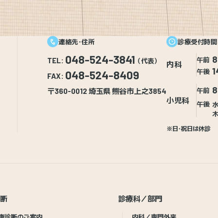
連絡先・住所
診療受付時間
048-524-3841
8
午前
TEL:
（代表）
内科
1
午後
048-524-8409
FAX:
8
〒360-0012 埼玉県 熊谷市上之3854
午前
小児科
午後
水
木
※日・祝日は休診
診断
診療科／部門
康診断のご案内
内科／専門外来