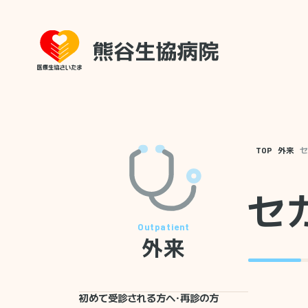
TOP
外来
セ
セ
外来
初めて受診される方へ・再診の方