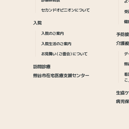
よ
セカンドオピニオンについて
受
健
入院
入院のご案内
予防
介護複
入院生活のご案内
お見舞い（ご面会）について
デ
熊
訪問診療
看
熊谷市在宅医療支援センター
こ
生協ケ
病児保