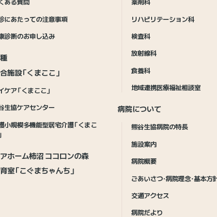
くある質問
薬剤科
診にあたっての注意事項
リハビリテーション科
康診断のお申し込み
検査科
放射線科
接種
食養科
合施設「くまここ」
地域連携医療福祉相談室
イケア「くまここ」
谷生協ケアセンター
病院について
護小規模多機能型居宅介護「くまこ
熊谷生協病院の特長
」
施設案内
アホーム柿沼 ココロンの森
病院概要
育室「こぐまちゃんち」
ごあいさつ・病院理念・基本方
交通アクセス
病院だより