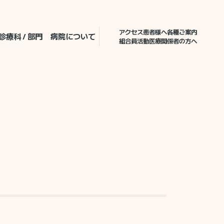
アクセス
患者様へ各種ご案内
診療科 / 部門
病院について
組合員活動
医療関係者の方へ