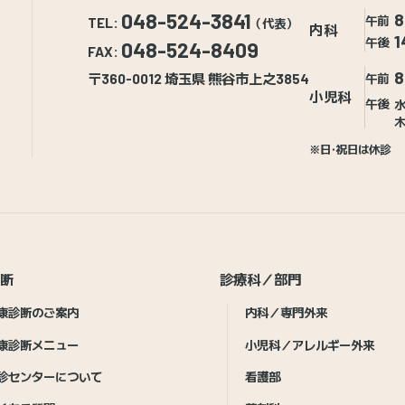
048-524-3841
8
午前
TEL:
（代表）
内科
1
午後
048-524-8409
FAX:
8
〒360-0012 埼玉県 熊谷市上之3854
午前
小児科
午後
水
木
※日・祝日は休診
診断
診療科／部門
康診断のご案内
内科／専門外来
康診断メニュー
小児科／アレルギー外来
診センターについて
看護部