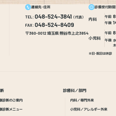
連絡先・住所
診療受付時間
048-524-3841
8
午前
TEL:
（代表）
内科
1
午後
048-524-8409
FAX:
8
〒360-0012 埼玉県 熊谷市上之3854
午前
小児科
午後
水
木
※日・祝日は休診
診断
診療科／部門
康診断のご案内
内科／専門外来
康診断メニュー
小児科／アレルギー外来