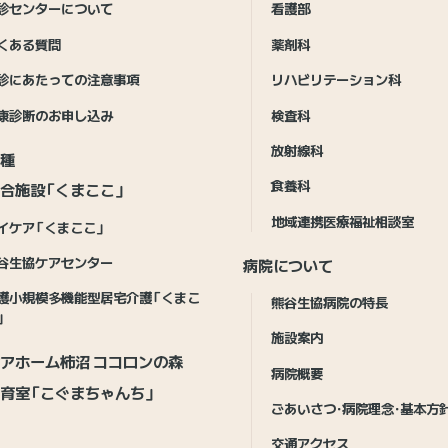
診センターについて
看護部
くある質問
薬剤科
診にあたっての注意事項
リハビリテーション科
康診断のお申し込み
検査科
放射線科
接種
食養科
合施設「くまここ」
地域連携医療福祉相談室
イケア「くまここ」
谷生協ケアセンター
病院について
護小規模多機能型居宅介護「くまこ
熊谷生協病院の特長
」
施設案内
アホーム柿沼 ココロンの森
病院概要
育室「こぐまちゃんち」
ごあいさつ・病院理念・基本方
交通アクセス