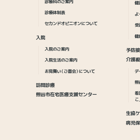
診療科のご案内
健
診療体制表
よ
セカンドオピニオンについて
受
健
入院
入院のご案内
予防
介護複
入院生活のご案内
お見舞い（ご面会）について
デ
熊
訪問診療
看
熊谷市在宅医療支援センター
こ
生協ケ
病児保