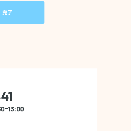
完了
41
30ｰ13:00