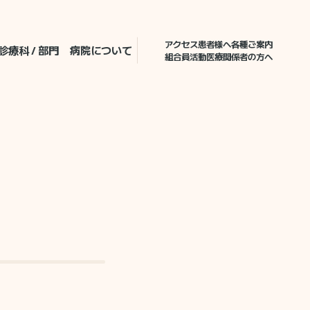
アクセス
患者様へ各種ご案内
診療科 / 部門
病院について
組合員活動
医療関係者の方へ